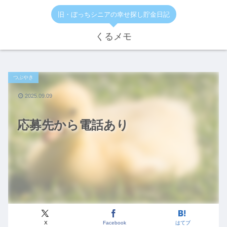
旧・ぼっちシニアの幸せ探し貯金日記
くるメモ
つぶやき
2025.09.09
応募先から電話あり
X
Facebook
はてブ