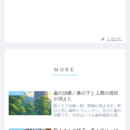
くるぴた
歯の治療／鼻の下と上唇の境目
つぶやき
が消えた
朝イチで治療へ朝、雨脚が強まる中、昨
日と同じ歯科クリニックへ。欠けた歯の
治療です。今日はいつも歯科検診を受け
る時とは違うエリアに通されました。型
の新しい診察台に腰を掛けると、否が応
にも緊張してきます。目の前に大きいモ