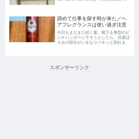
て、ありゃ～な感じなのですが雪をかく
ほど積もらないので、まあしょうがない
かということで。会社で面接があったそ
諦めて仕事を探す時が来た／ヘ
うで火木土のパートさんの...
つぶやき
アフレグランスは使い過ぎ注意
今日もまだまだ続く夏。靴下を角型のピ
ンチハンガーに干そうとしたら、洗濯ば
さみの部分がいきなりバキッと割れまし
た。落ちた靴下はササッと洗面所ですす
ぎ、別のピンチに干したけれど…このハ
ンガーも買ってから6年以上。蛍光管と
いい、プラスチックは経年...
スポンサーリンク