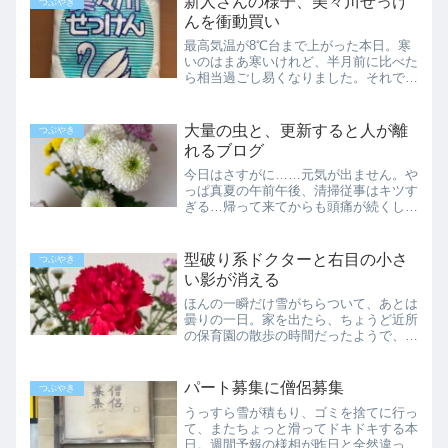
新人さんの様子、美々川せっけ
つぶやき
ニターがあり、患部のレン...
んを衝動買い
最高気温が8℃台まで上がった本日。寒
いのはまあ寒いけれど、半月前に比べた
ら相当過ごし易くなりました。それでも
スニーカーを履いて出掛けると、ちょっ
と足元が寒い…そう思ってよく見ると、
履いていたのは生地がメッシュになって
大量の虫と、更新すると人が離
つぶやき
いる夏物。白のスニーカー...
れるブログ
今日はさすがに……元気が出ません。や
っぱ真夏の午前午後、清掃従事はキツす
ぎる…帰って来てからも頭痛が続くし、
ちょっと短めで行きます。虫に囲まれる
掃除のおばさん「暑くてキツい」のは当
然ですが、今日はやたら虫が多くて閉口
型破り系ドクターと右目の小さ
つぶやき
しました。特に午後からの...
い影が消える
ほんの一瞬だけ雪がちらついて、あとは
曇りの一日。家を出たら、ちょうど近所
の保育園の散歩の時間だったようで、先
生2人が大きな箱型のベビーカーに2人
小さい子を乗せて、７～８人の幼児を連
れて歩いています。可愛い…可愛いけれ
パート募集に僧侶募集
つぶやき
どキャーキャー騒ぎながら...
うっすら雪が積もり、ゴミを捨てに行っ
て、またちょっと滑ってドキドキする本
日。週間予報の様相が昨日と全然違って