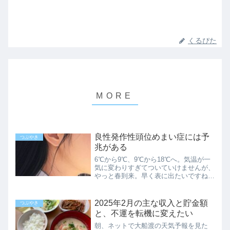
くるぴた
良性発作性頭位めまい症には予
つぶやき
兆がある
6℃から9℃、9℃から18℃へ。気温が一
気に変わりすぎてついていけませんが、
やっと春到来。早く表に出たいですね…
めまいの予兆そういえば今回、良性発作
性頭位めまい症が発症する2 、3日前
に、前兆だと思われる事がありました。
2025年2月の主な収入と貯金額
つぶやき
『音』です。耳の中で...
と、不運を転機に変えたい
朝、ネットで大船渡の天気予報を見た