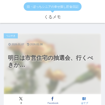
旧・ぼっちシニアの幸せ探し貯金日記
くるメモ
つぶやき
2026.01.07
2026.01.08
明日は市営住宅の抽選会、行くべ
きか…
X
Facebook
はてブ