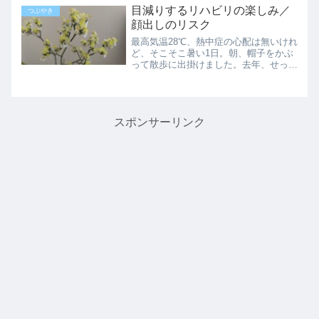
道300m、往復600m。ちょっと前まで、
目減りするリハビリの楽しみ／
つぶやき
ごく普通に歩い...
顔出しのリスク
最高気温28℃、熱中症の心配は無いけれ
ど、そこそこ暑い1日。朝、帽子をかぶ
って散歩に出掛けました。去年、せっか
く気に入って買った日傘も、今年は出番
なし。傘はいつも左手で持ち、右手で荷
物を持つ習慣なので、左肩を痛めてから
は、なかなか使う気にな...
スポンサーリンク