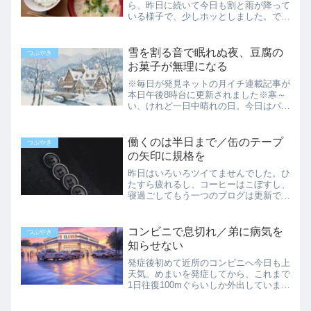
ら、昨日に続いて今日も割と雨が降って
いる様子で、少しホッとしました。でき
れば明日も雨が続いて欲しいのですが、
予報を見ると難しそう…それとは別に、
何故離れた3カ所から同時に火の手が上
雪を割る音で眠れぬ夜、豆腐の
つぶやき
がったのかも、ちゃんと追及...
お菓子が無理になる
※毎日が発見ネットの月イチ連載記事が
本日午後8時台に更新されました※寒～
い、けれど一日中晴れの日。今日はパー
トの招集もかからず、一日家にいまし
た。朝だけは一応出勤する準備をして、
待機してますが。できれば期日前投票に
働くのは半日まで／缶のテープ
つぶやき
行きたかったけれど、連日の...
の矢印に規格を
昨日はいろいろツイてませんでした。ひ
たすら疲れるし、コーヒーはこぼすし、
寝過ごしてもう一つのブログは更新でき
ないし、更新したこのブログはブログ村
さんに反映されてなかったし…まあ『ツ
イてない』がたまたま昨日いろいろ集中
コンビニで息切れ／弟に病気を
つぶやき
してしまった分、今日から...
知らせない
発症後初めて近所のコンビニへ今日も上
天気。めまいを発症してから、これまで
1日往復100mぐらいしか外出していませ
んでしたが…今日は思い切って遠出して
きました。家から1番近いコンビニで片