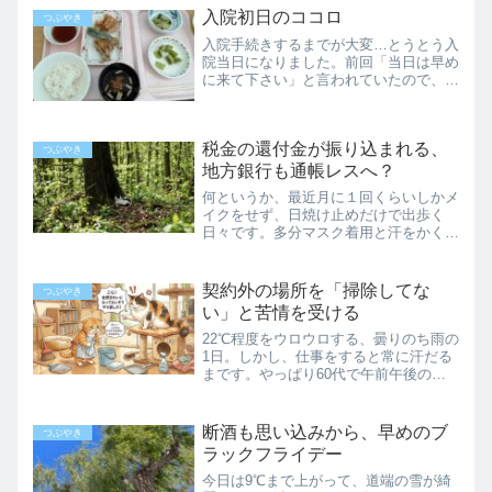
限が『到着した日から3日以内』でし
入院初日のココロ
つぶやき
た。危ない危ない、急いで...
入院手続きするまでが大変…とうとう入
院当日になりました。前回「当日は早め
に来て下さい」と言われていたので、予
定の40分くらい前に来たけれど、その
時点で入院受付の待ち人数は20人以
上。しばらく待っていても、なかなか順
税金の還付金が振り込まれる、
番が回ってきません。結局予...
つぶやき
地方銀行も通帳レスへ？
何というか、最近月に１回くらいしかメ
イクをせず、日焼け止めだけで出歩く
日々です。多分マスク着用と汗をかく仕
事のせいだと思われますが…あまりに使
わなくて、メイク用の化粧品が古くなる
一方です。ありがたき還付金先週末に、
契約外の場所を「掃除してな
つぶやき
令和7年度の確定申告で決ま...
い」と苦情を受ける
22℃程度をウロウロする、曇りのち雨の
1日。しかし、仕事をすると常に汗だる
まです。やっぱり60代で午前午後の仕
事は厳しい…精神的に疲弊する日もあり
ます。請け負ってない場所が「汚い」と
言われる新しいパートの方で、いつも通
断酒も思い込みから、早めのブ
つぶやき
りオフィスのロビーにダ...
ラックフライデー
今日は9℃まで上がって、道端の雪が綺