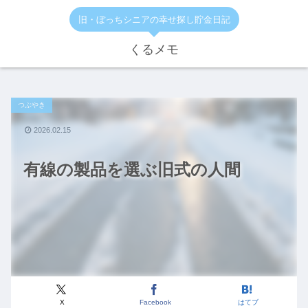
旧・ぼっちシニアの幸せ探し貯金日記
くるメモ
つぶやき
2026.02.15
有線の製品を選ぶ旧式の人間
X
Facebook
はてブ