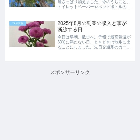
麗さっぱり消えました。今のうちにと、
トイレットペーパーやペットボトルの炭
酸水、お供え用のキャットフード等、か
さばるものを買い出しに行き、一日分の
歩数を稼ぎます。パートがない日に動い
2025年8月の副業の収入と頭が
つぶやき
ておかないと、月水金の午...
断線する日
今日は早朝、散歩へ。予報で最高気温が
30℃に満たない日、ときどきは散歩に出
ることにしました。先日交通系のカード
のチャージをしに、いつもの地下鉄の駅
に行って階段を使ったら…まあ、昇りの
きついこと。もともと長距離は比較的歩
けても、階段は苦手でし...
スポンサーリンク