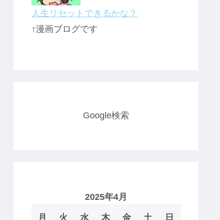
人生リセットできるかな？
↑漫画ブログです
Google検索
2025年4月
月
火
水
木
金
土
日