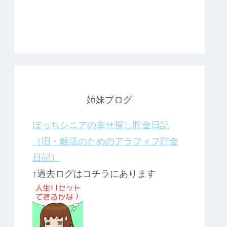
姉妹ブログ
ぼっちシニアの幸せ探し貯金日記
（旧・離活のためのアラフィフ貯金
日記）
↑過去ログはコチラにあります