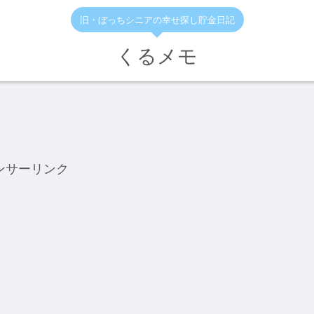
旧・ぼっちシニアの幸せ探し貯金日記
くるメモ
ンサーリンク