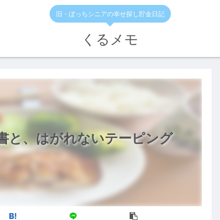
旧・ぼっちシニアの幸せ探し貯金日記
くるメモ
書と、はがれないテーピング