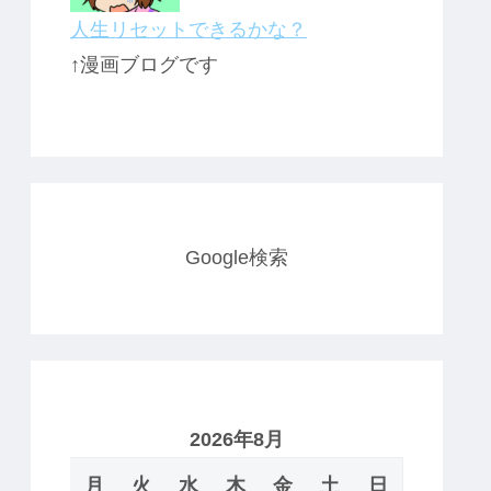
人生リセットできるかな？
↑漫画ブログです
Google検索
2026年8月
月
火
水
木
金
土
日