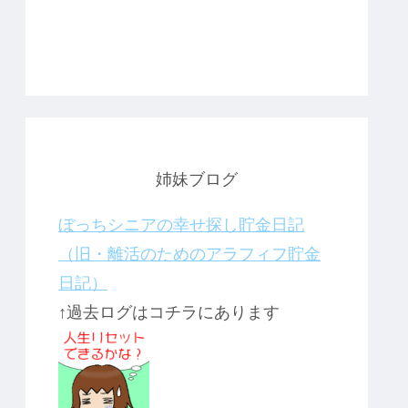
姉妹ブログ
ぼっちシニアの幸せ探し貯金日記
（旧・離活のためのアラフィフ貯金
日記）
↑過去ログはコチラにあります