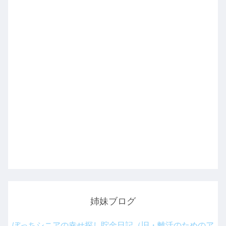
姉妹ブログ
ぼっちシニアの幸せ探し貯金日記（旧・離活のためのア