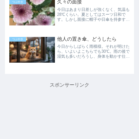
言われる新しいパートの方で、いつも通
久々の面接
つぶやき
りオフィスのロビーにダ...
今日はあまり日差しが強くなく、気温も
28℃くらい。夏としてはスーツ日和で
す。しかし面接に帽子や日傘を持参する
のはどうかと思い、手の甲には日焼け止
めをしっかり塗っていきました。久々の
面接今日は、午後から面接へ。現地は地
他人の置き傘、どうしたら
図で見たより、駅から離れ...
つぶやき
今日からしばらく雨模様。それが明けた
ら、いよいよこちらでも30℃。雨の後で
湿気も多いだろうし、身体を動かす仕事
なので、今のうちに備えを万全にしたい
ところです。他人の置き傘、どうしよう
今日は新しい方のパートの日。道具置き
場兼着替え場所は今日も...
スポンサーリンク