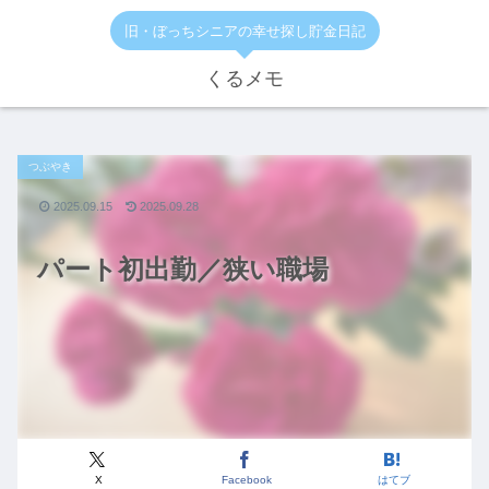
旧・ぼっちシニアの幸せ探し貯金日記
くるメモ
つぶやき
2025.09.15
2025.09.28
パート初出勤／狭い職場
X
Facebook
はてブ