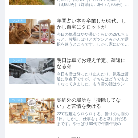
（8,868円）↓灯油代：0円（7,705円）↓
水道代：4,224円（0円 隔月）↑電話
代：2,373円（2,461円）↓ネット通信
費：2,398円（2,39...
年間占い本を卒業した60代、し
つぶやき
かし自宅にタロットが
今日の気温はやや暑いくらいの26℃ちょ
っと。牧場しぼりとガツンとみかんで選
択を迷うところです。しかし家にいて窓
を開けてると、大して汗もかかないんだ
なぁ…仕事の時はメガネのレンズに汗が
落ちて、視界が歪むくらいの滝汗なの
明日は車でお迎え予定、疎遠に
つぶやき
に。家にいるとマスクをし...
なる弟
今日も雪は降ったり止んだり。気温は普
通に氷点下ですが、そちらはどうでもよ
くなってきました。もう雪の話はウンザ
リかと思われますが、目の前にあるもの
は、なかなか無視できないものです。上
は「日本の豪雪地帯」で生成したAI画像
契約外の場所を「掃除してな
つぶやき
ですが、実際にはこんな...
い」と苦情を受ける
22℃程度をウロウロする、曇りのち雨の
1日。しかし、仕事をすると常に汗だる
まです。やっぱり60代で午前午後の仕
事は厳しい…精神的に疲弊する日もあり
ます。請け負ってない場所が「汚い」と