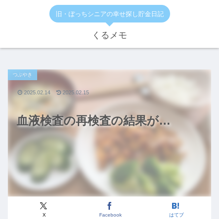
旧・ぼっちシニアの幸せ探し貯金日記
くるメモ
つぶやき
2025.02.14
2025.02.15
血液検査の再検査の結果が…
X
Facebook
はてブ