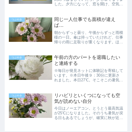
した。夕方になって、窓を開け、空気の
入れ替え。明日は朝、入れ替えようと思
います。AIペットを諦める今日はパート
が無い日。本来ならゆっくり休憩するの
同じ一人仕事でも面積が違え
つぶやき
ですが、たまたま在宅...
ば…
朝からずっと曇り、午後からずっと雨模
様の一日。傘は持っていたけれど、仕事
帰りの雨に足取りが重くなります。ほと
んど交流がない別曜日のパートさん火
曜、木曜、土曜日に新しいパートさんが
来てから、しばらく経ちました。同僚で
午前の方のパートを退職したい
つぶやき
すが、働く曜日が違うので、...
と連絡する
※毎日が発見ネットに体験記を寄稿して
います。※本日午後９：30分に更新さ
れました。本日27℃。そこそこの暑気の
中、新しい方のパートに行ってきまし
た。まだ夏休みの日程は分かってないけ
れど…首を冷やしながら、淡々とノルマ
リハビリといくつになっても空
つぶやき
を果たしました。またもや...
気が読めない自分
今日はノーエアコン。とうとう最高気温
が25℃になりました。そのうち暑気が戻
る日もあるでしょうが、確実に秋が近付
いています。雨のち曇りからの晴天、道
端の水溜りに映る青い空が好きです。夏
が終わっても続くリハビリ今日も午前中