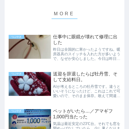
仕事中に眼鏡が壊れて修理に出
つぶやき
した
昨日は全国的に寒かったようですね。暖
房器具のスイッチを入れた方が多いよう
で、なぜか安心しました。今日は昨日よ
り1℃暖かいですが、結局ヒーターは働
いています。春と秋が足りなくて寂しい
けれど、60年生きていたら、全てがず
送迎を辞退したらば牡丹雪、そ
つぶやき
っと変わらないなんて、な...
して支給料日。
AIが考えるところの牡丹雪です。違うと
いいそうになったけど、これはこれで可
愛いので、そのまま保存。敢えて間違い
を楽しむのも、また一興だと思います。
送迎をお断りした途端…本当は今日まで
社員さんに現場まで送迎してもらう予定
ペットがいたら…／アマギフ
つぶやき
だったのを、水曜日に辞...
1,000円当たった
気温は最近安定の23℃台。それでも窓を
閉めっぱなしでいたら、少し暑くなりま