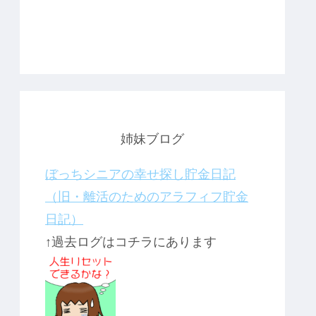
姉妹ブログ
ぼっちシニアの幸せ探し貯金日記
（旧・離活のためのアラフィフ貯金
日記）
↑過去ログはコチラにあります