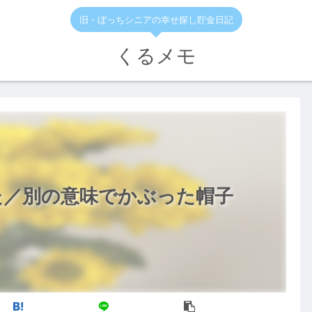
旧・ぼっちシニアの幸せ探し貯金日記
くるメモ
た／別の意味でかぶった帽子