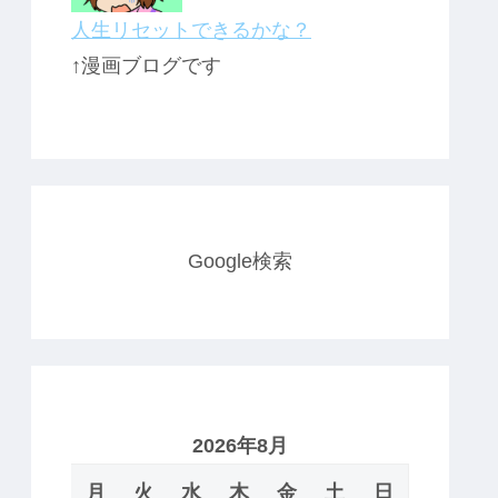
人生リセットできるかな？
↑漫画ブログです
Google検索
2026年8月
月
火
水
木
金
土
日