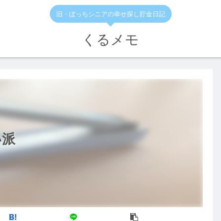
旧・ぼっちシニアの幸せ探し貯金日記
くるメモ
い派