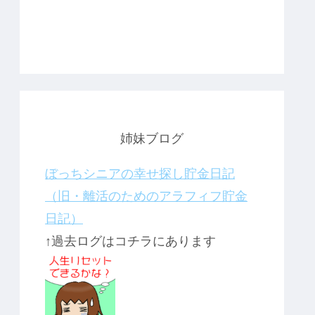
姉妹ブログ
ぼっちシニアの幸せ探し貯金日記
（旧・離活のためのアラフィフ貯金
日記）
↑過去ログはコチラにあります