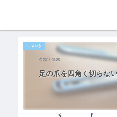
つぶやき
2025.05.28
足の爪を四角く切らな