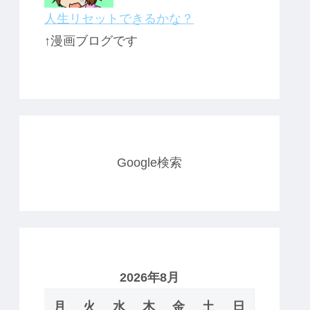
人生リセットできるかな？
↑漫画ブログです
Google検索
2026年8月
月
火
水
木
金
土
日