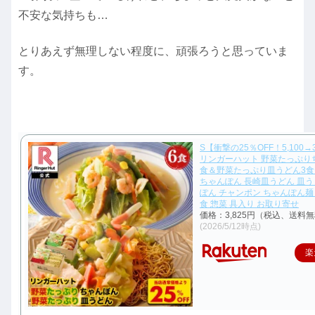
不安な気持ちも…
とりあえず無理しない程度に、頑張ろうと思っていま
す。
S【衝撃の25％OFF！5,100→
リンガーハット 野菜たっぷり
食＆野菜たっぷり皿うどん3食
ちゃんぽん 長崎皿うどん 皿う
ぽん チャンポン ちゃんぽん麺
食 惣菜 具入り お取り寄せ
価格：3,825円（税込、送料無
(2026/5/12時点)
楽