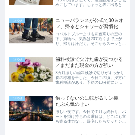
めにしています。ちょっと表に出ると、
そこは逃げ場のない暑さ。そこまで湿度
は高くないはずなのに、全身が湯気に包
みこまれるような感じ。明日もこれくら
ニューバランスが公式で30％オ
つぶやき
い暑くなるようで、午前...
フ、帰るとシャワーが習慣化
コバルトブルーよりも灰色寄りの空の
下、買物へ。気温は20℃近くまで上が
り、帰りは汗だく。そこからスーッと冷
えてきて、寒くて窓を閉める夕方です。
朝、腰痛が少し残っていたけれど、しば
らく歩いたら治りました。仕事靴に穴が
歯科検診で欠けた歯が見つかる
つぶやき
空いたタイミングでセールが...
／まだまだ現金の方が強い
3カ月振りの歯科検診で辺りがすっかり
春の様相を呈した、今日この頃。夕方に
歯科検診があり、予約の10分前にいつ
ものクリニックに着きました。スリッパ
に履き替えようとして、古くてちょっと
毛玉が付いてる靴下を履いてきたのに気
触ってないのに転がるリン棒、
つぶやき
が付き「しまった」と思い...
たぶん気のせい
涼しい夜です。今日で７月も終わり。パ
ートを掛け持ちの金曜日は、どこにも立
ち寄る体力なし。帰宅したらサッとシャ
ワーだけ浴びて、寝て、目覚めれば夜。
暗い部屋のカーテンを引くと、遠くにド