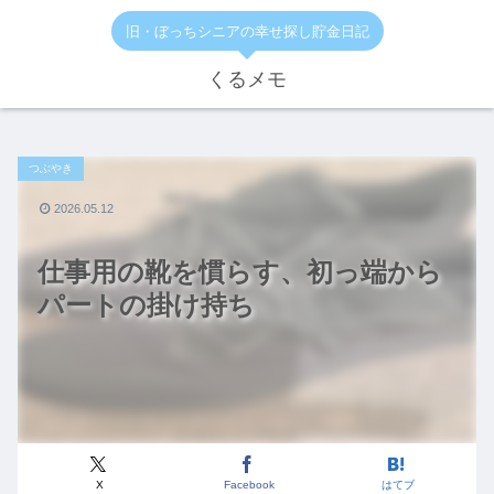
旧・ぼっちシニアの幸せ探し貯金日記
くるメモ
つぶやき
2026.05.12
仕事用の靴を慣らす、初っ端から
パートの掛け持ち
X
Facebook
はてブ