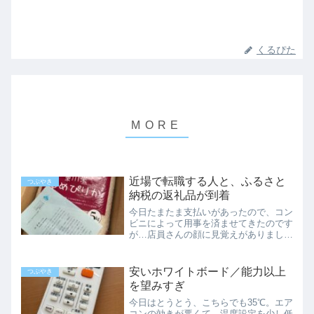
くるぴた
近場で転職する人と、ふるさと
つぶやき
納税の返礼品が到着
今日たまたま支払いがあったので、コン
ビニによって用事を済ませてきたのです
が…店員さんの顔に見覚えがありまし
た。顔だけでなく、声にも聞き覚えがあ
ります。最近は料金の支払いや、そこに
しか売ってない商品を買いたいときにし
安いホワイトボード／能力以上
つぶやき
か、コンビニには行かないよ...
を望みすぎ
今日はとうとう、こちらでも35℃。エア
コンの効きが悪くて、温度設定を少し低