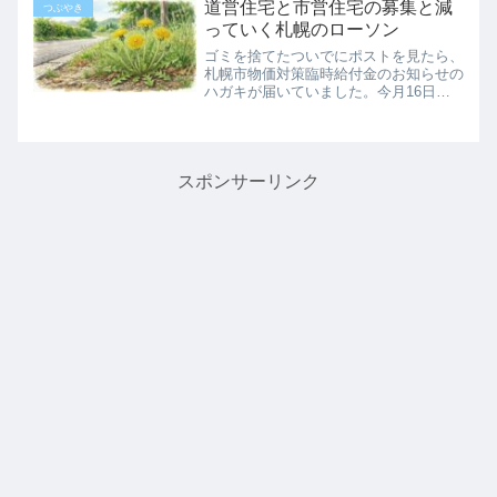
ーンと低い音が続きます。方角的に家か
道営住宅と市営住宅の募集と減
つぶやき
らは見えないけれど、豊平...
っていく札幌のローソン
ゴミを捨てたついでにポストを見たら、
札幌市物価対策臨時給付金のお知らせの
ハガキが届いていました。今月16日
（木）～22日（水）の間に振り込まれ
るのだそう。この時期は国保の支払いが
なく、こうした給付金や税金の還付金が
戻ったりするので、家計が少...
スポンサーリンク