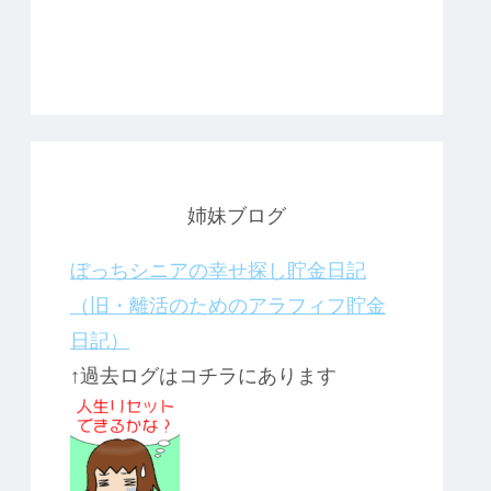
姉妹ブログ
ぼっちシニアの幸せ探し貯金日記
（旧・離活のためのアラフィフ貯金
日記）
↑過去ログはコチラにあります