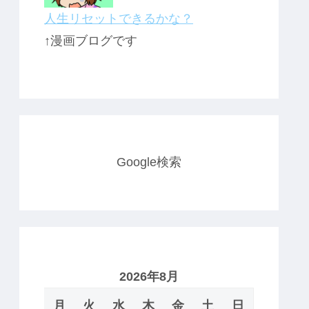
人生リセットできるかな？
↑漫画ブログです
Google検索
2026年8月
月
火
水
木
金
土
日