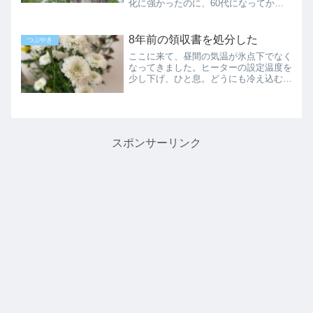
化に強かったのに、60代になってか
ら、めっきり弱くなりました。カーテン
を引いたらベッドに転がり、天井を見な
がら小休止。やれやれです。返事はメー
8年前の領収書を処分した
つぶやき
ルで✉️さて、先週受けた面...
ここに来て、昼間の気温が氷点下でなく
なってきました。ヒーターの設定温度を
少し下げ、ひと息。どうにも冷え込む夜
は寝ている間も暖房を点けていたけれ
ど、そろそろ夜は消しても大丈夫。バス
も動いてるし、あとは雪さえ完全に片付
いてくれれば、どこにでも歩...
スポンサーリンク