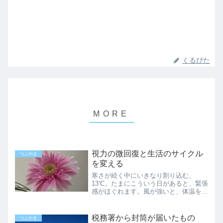
くるぴた
視力の微回復と生活のサイクル
つぶやき
を変える
寒さが続く中にいきなり割り込む、
13℃。たまにこういう日があると、緊張
感がほぐれます。風が強いと、体温をも
ぎ取られるような感覚がありますが、今
日はそれほど強くもなくて。明日から再
び5～6℃まで下がるまでの小休止、一息
税務署から封筒が届いたもの
つぶやき