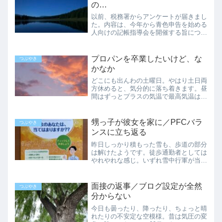
つきました。わずかに上が...
の…
以前、税務署からアンケートが届きまし
た。内容は、今年から青色申告を始める
人向けの記帳指導会を開催する旨につい
てです。選択肢は会計ソフトやe-Taxの
使い方を説明するオンライン指導と直接
指導。そして商工会議所か、もしくは青
プロパンを卒業したいけど、な
つぶやき
色申告会が開催する記...
かなか
どこにも出んわの土曜日。やはり土日両
方休めると、気分的に落ち着きます。昼
間はずっとプラスの気温で最高気温は３
～４℃。午後に暖房が暑くなってきて、
夕方までスイッチをオフにしてました。
明日はもっと気温が上がるようで、一時
甥っ子が彼女を家に／PFCバラ
つぶやき
真冬を忘れそう。このまま...
ンスに立ち返る
昨日しっかり積もった雪も、歩道の部分
は解けたようです。徒歩通勤者としては
やれやれな感じ。いずれ雪中行軍が当た
り前にはなるけれど、11月はまだ勘弁
してください。最近はずっと生ばかり買
って来たブロッコリーですが、非常用に
面接の返事／ブログ設定が全然
つぶやき
冷凍も買い足すようになり...
分からない
今日も曇ったり、降ったり、ちょっと晴
れたりの不安定な空模様。昔は気圧の変