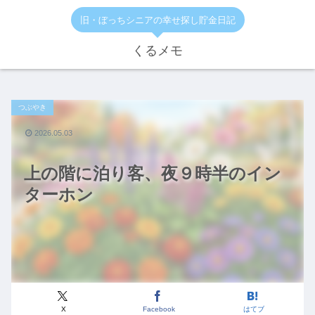
旧・ぼっちシニアの幸せ探し貯金日記
くるメモ
つぶやき
2026.05.03
上の階に泊り客、夜９時半のイン
ターホン
X
Facebook
はてブ