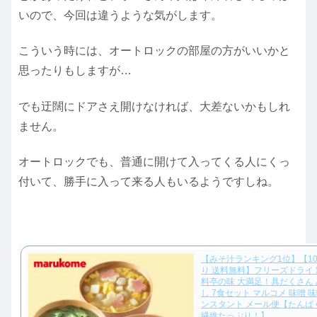
いので、今回は違うような気がします。
こういう時には、オートロックの部屋の方がいいかと
思ったりもしますが…
でも迂闊にドアさえ開けなければ、大差ないかもしれ
ません。
オートロックでも、普通に開けて入ってくる人にくっ
付いて、勝手に入って来る人もいるようですしね。
【みそ汁ランキング1位】【10
り 送料無料】フリーズドライ
料亭の味 大満足！具だくさん 
し 7食セット マルコメ 味噌 味
ンスタント メール便【たんぱ
繊維たっぷり！】