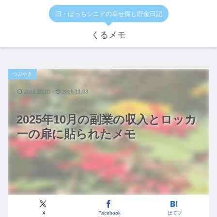
旧・ぼっちシニアの幸せ探し貯金日記
くるメモ
つぶやき
2025.10.10
2025.11.03
2025年10月の副業の収入とロッカ
ーの扉に貼られたメモ
X
Facebook
はてブ