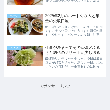
ものに困る事が多かったけれど、ある程
度まで寒さが行き着いたら、困らなくな
りました。冬が長いので、衣装持ちでな
くとも冬物はそこそこ持っています。と
2025年2月のパートの収入と年
りあえず、あったかくして...
つぶやき
金の受取口座
朝っぱらから仰向けに。この冬、初転倒
です。凍った雪の上にうっすら新雪が載
る、滑りやすいパターンの今朝、注意深
く歩いてたつもりなのに。転ぶとその瞬
間に人目が集まるので、痛いより恥ずか
しいが勝ちますね。今月の給与明細。基
仕事が決まってその準備／ふる
つぶやき
本給 52,800円残業...
さと納税のメリットが少し減る
ほぼ曇り、午後から少し雨。今日は最高
気温が24℃を切った、涼しい一日。これ
くらいの時期が、一番着るものに困った
りもします。あまり手持ちのない5分
袖、7分袖の服を、とりあえずクロゼッ
トの手前の方に出してみました。出した
途端に、カッと暑くなった...
スポンサーリンク