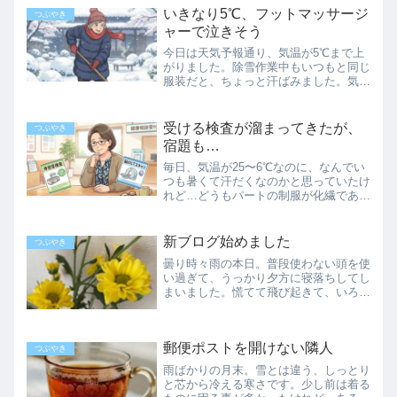
いきなり5℃、フットマッサージ
つぶやき
ャーで泣きそう
今日は天気予報通り、気温が5℃まで上
がりました。除雪作業中もいつもと同じ
服装だと、ちょっと汗ばみました。気温
が上がれば上がったで、踏み固めて通路
になっていた歩道の雪の表面が、ザクザ
クのシャーベットになって、踏んだ拍子
受ける検査が溜まってきたが、
つぶやき
に崩れてちょっと危なかっ...
宿題も…
毎日、気温が25〜6℃なのに、なんでい
つも暑くて汗だくなのかと思っていたけ
れど…どうもパートの制服が化繊であま
り通気性が良くないのが一因のようで
す。特に午後の制服が暑い感じ…扇風機
を引っ張り出したので、昼休みに自宅で
新ブログ始めました
つぶやき
ガンガン当たってます。エ...
曇り時々雨の本日。普段使わない頭を使
い過ぎて、うっかり夕方に寝落ちしてし
まいました。慌てて飛び起きて、いろい
ろ作業して、今。まったく、何をやって
るんでしょうか…新しいブログを始めま
した前々からお伝えしていた新しいブロ
郵便ポストを開けない隣人
グが、何とか形になりまし...
つぶやき
雨ばかりの月末。雪とは違う、しっとり
と芯から冷える寒さです。少し前は着る