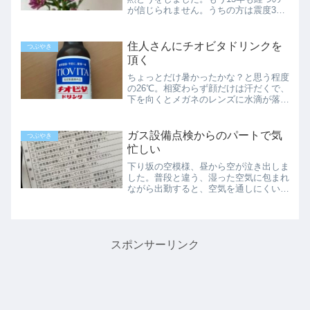
が信じられません。うちの方は震度3か
4でしたが、揺れが収まってテレビを点
けたら、そのままずっと画面から目を離
せませんでした。もうああいう事は2度
住人さんにチオビタドリンクを
つぶやき
と起こって欲しくありま...
頂く
ちょっとだけ暑かったかな？と思う程度
の26℃。相変わらず顔だけは汗だくで、
下を向くとメガネのレンズに水滴が落ち
てきます。メガネはイイけど、拭き上げ
た床にもたまに汗が落ちるので、慌てて
拭き取ったり。いや、でも夏はまだイイ
ガス設備点検からのパートで気
つぶやき
のです。雪の季節の清掃...
忙しい
下り坂の空模様、昼から空が泣き出しま
した。普段と違う、湿った空気に包まれ
ながら出勤すると、空気を通しにくい化
繊の制服が時間と共に汗で張り付いてき
ます。ガス設備の点検が入った以前ポス
トに入っていたガス設備の点検のお知ら
せ。日時を予約しないとい...
スポンサーリンク