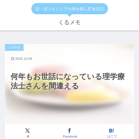
旧・ぼっちシニアの幸せ探し貯金日記
くるメモ
つぶやき
2025.10.09
何年もお世話になっている理学療
法士さんを間違える
X
Facebook
はてブ