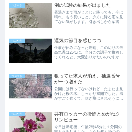
例の試験の結果が出ました
つぶやき
昼過ぎまで雨がじとじと降っても、今は
晴れ。もう長いこと、夕方に降る雨を見
てない気がします。引き出しから葉書を
取り出し、正午になると共にパソコンの
前を陣取って、一面に並ぶ数字を探しま
した。さて、先月受験した危険物取扱者
運気の節目を感じつつ
乙種第4類…略して乙四の...
つぶやき
仕事が休みになった途端、この辺りの最
高気温は25℃に。当分この調子で推移し
てくれると、大変ありがたいのですが。
それはそれとして、ようやく24日に水
星逆行が明けて、ホッと一息。しかし占
いサイトによると巡行に戻っても、2〜
狙ってた求人が消え、抽選番号
3日は影響が残るのだそ...
つぶやき
が一つ増えた
公園には行ってないけれど、たまたま見
かけた桜の木。しっかり満開でした。風
がすごく強くて、吹き飛ばされそうにな
りながら帰ったけれど、なるべく散らず
にいてくれるといいのですが。夕方に地
震があり、こちらではそれほど強くない
共有ロッカーの掃除とめがねク
つぶやき
けれど長時間揺れて、不気...
リンビュー
今日は帰宅後、午後2時46分に１分間の
黙とうをしました。もう15年も経つの