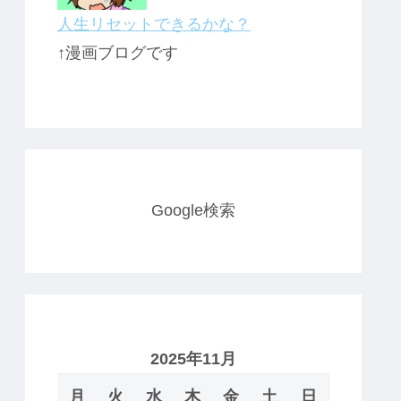
人生リセットできるかな？
↑漫画ブログです
Google検索
2025年11月
月
火
水
木
金
土
日