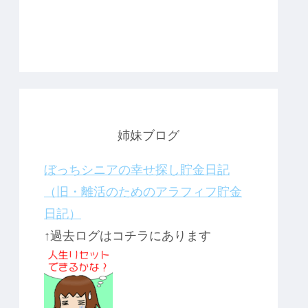
姉妹ブログ
ぼっちシニアの幸せ探し貯金日記
（旧・離活のためのアラフィフ貯金
日記）
↑過去ログはコチラにあります