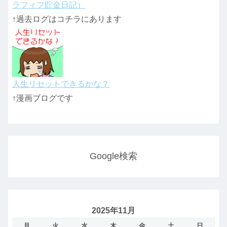
ラフィフ貯金日記）
↑過去ログはコチラにあります
人生リセットできるかな？
↑漫画ブログです
Google検索
2025年11月
月
火
水
木
金
土
日