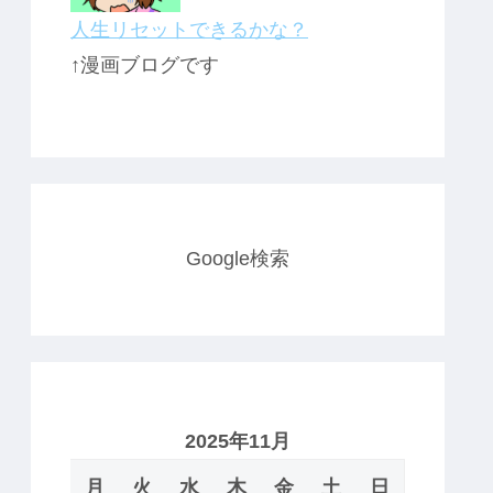
人生リセットできるかな？
↑漫画ブログです
Google検索
2025年11月
月
火
水
木
金
土
日