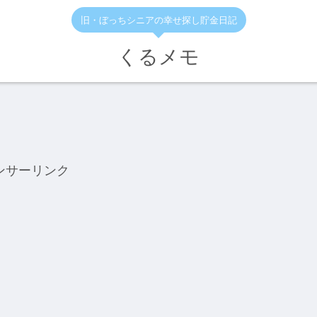
旧・ぼっちシニアの幸せ探し貯金日記
くるメモ
ンサーリンク