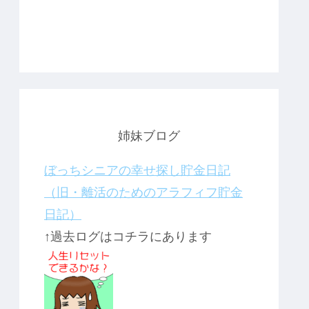
姉妹ブログ
ぼっちシニアの幸せ探し貯金日記
（旧・離活のためのアラフィフ貯金
日記）
↑過去ログはコチラにあります