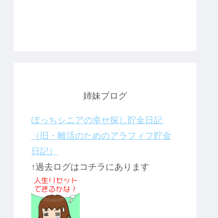
姉妹ブログ
ぼっちシニアの幸せ探し貯金日記
（旧・離活のためのアラフィフ貯金
日記）
↑過去ログはコチラにあります