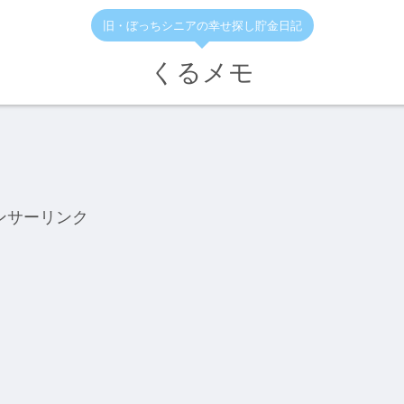
旧・ぼっちシニアの幸せ探し貯金日記
くるメモ
ンサーリンク