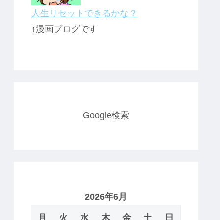
人生リセットできるかな？
↑漫画ブログです
Google検索
2026年6月
月
火
水
木
金
土
日