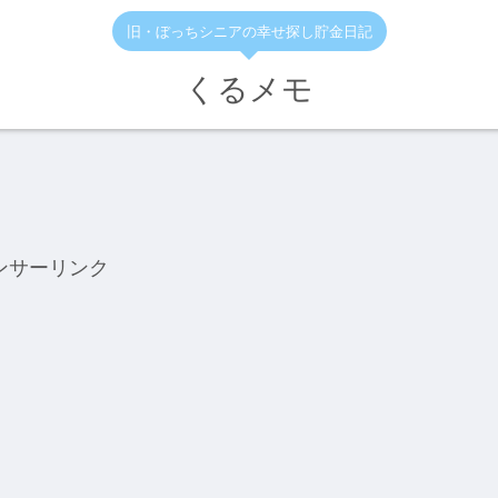
旧・ぼっちシニアの幸せ探し貯金日記
くるメモ
ンサーリンク