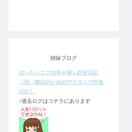
姉妹ブログ
ぼっちシニアの幸せ探し貯金日記
（旧・離活のためのアラフィフ貯金
日記）
↑過去ログはコチラにあります