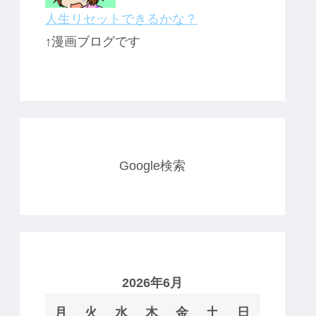
人生リセットできるかな？
↑漫画ブログです
Google検索
2026年6月
月
火
水
木
金
土
日