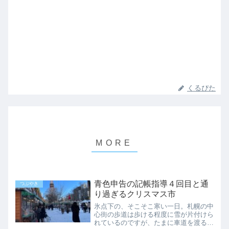
くるぴた
青色申告の記帳指導４回目と通
つぶやき
り過ぎるクリスマス市
氷点下の、そこそこ寒い一日。札幌の中
心街の歩道は歩ける程度に雪が片付けら
れているのですが、たまに車道を渡る