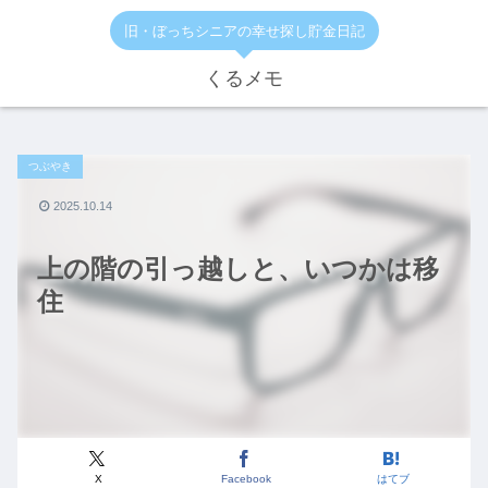
旧・ぼっちシニアの幸せ探し貯金日記
くるメモ
つぶやき
2025.10.14
上の階の引っ越しと、いつかは移
住
X
Facebook
はてブ