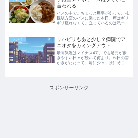
ろと...
言われる
バスの中で…ちょっと用事があって、札
幌駅方面のバスに乗った本日。席はギリ
ギリ座れなくて、立っているのは私一人
でした。普段は移動中にスマホをいじる
ことは無いのですが、ちょっと確認した
いことがあったので、スマホを取り出し
リハビリもあと少し？病院でア
つぶやき
て操作していました。する...
ニオタをカミングアウト
最高気温はマイナス4℃、でも足元が歩
きやすい日々が続いて何より。昨日の雪
かきがたたって、肩に少々、腰にそこそ
この痛みが残ってしまいましたが、予約
通りリハビリに行ってきました。リハビ
リに通って半年…左肩の調子が悪くなっ
てからずいぶん経ちます。...
スポンサーリンク