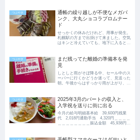
時、危機感を持つくらいツルッツルの場
所もあり、思わず「怖い」と、口から独
り言が出てしまうほど。車の多い通りは
通帳の繰り越しが不便なメガバ
つぶやき
要注意です。4回目にして進...
ンク、大丸ショコラプロムナー
ド
せっかくの休みだけれど、用事が発生。
札幌駅の方まで出掛けて来ました。空気
はキンと冷えていても、地下に入ると人
混みに疲れます。帰って来てから２時間
ほど寝てしまいました。北海道に厳しい
メガバンクみずほ銀行の通帳が一杯にな
まだ残ってた離婚の準備本を発
つぶやき
ってしまったので、札幌支...
見
しとしと雨がそぼ降る中、セール中のス
ーパーに行くかどうか迷って、見送った
朝。午後からはすっかり雨が上がり、こ
ぶしを握って空を見上げます。ブログを
上げてから、出掛ける予定。野菜の見切
り品はもう無いけれど、まだ買えるもの
2025年3月のパートの収入と、
つぶやき
をゆっくり買ってきます。...
入学祝を送りに街に出る
今月の給与明細基本給 39,600円残業
代 2,018円通勤手当 4,320円＿＿＿＿
＿＿＿＿＿＿＿＿振込金額 45,938円で
した。今月は３週間分、9日分なのでこ
んな感じになりました。これで給料に関
する報告もしばらくお休みです。いろい
手帳型スマホケースはダサいと
つぶやき