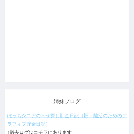
姉妹ブログ
ぼっちシニアの幸せ探し貯金日記（旧・離活のためのア
ラフィフ貯金日記）
↑過去ログはコチラにあります