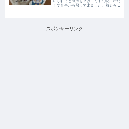
にしれっと気温を上げてくる札幌。汗だ
くで仕事から帰って来ました。着るもの
に困る季節です。今日はパート２号（新
しい方のパート）の時間が変更になり、
午前中に仕事に入りました。午後からワ
ックスがけをする業者の人...
スポンサーリンク