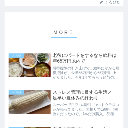
くるぴた
老後にパートをするなら給料は
つぶやき
年65万円以内で
所得控除の引き上げで…給料にかかる所
得控除が、今年55万円から65万円に上
がりました。今年1年でもらう給与の合
計が65万円以内なら、所得税がかかっ
てきません。これまで税金や国保の計算
をあまり考えずに働いてきて、大した収
ストレス管理に反する生活／一
つぶやき
入もないのに国保の保険...
足早い夏休みの終わり
スーパーで目立つ場所に白いトウモロコ
シが売ってました。大振りで198円（税
抜）だったので、1本だけ購入。品種は
『ホワイトショコラ』です。昼、イイ感
じに茹で上げて一口齧ると、コーンの香
りがふわりと拡がり、普段買うものより