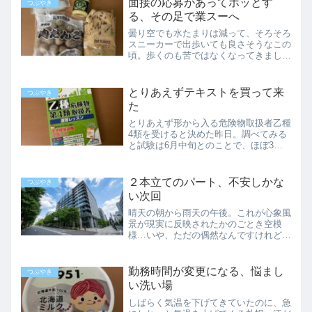
面接の応募があってホッとす
つぶやき
甘味が一段濃い感じ。次...
る、その足で業スーへ
曇り空でも水たまりは減って、そろそろ
スニーカーで出歩いても良さそうなこの
頃。歩くのも苦ではなくなってきまし
た。風はちょっと冷たいけれど、これで
仕事中に外用のジャンパーを着なくて済
むようになったら、肩こりも楽になりそ
とりあえずテキストを買って来
つぶやき
うです。パートの面接希望が...
た
とりあえず形から入る危険物取扱者乙種
4類を受けると決めた昨日。調べてみる
と試験は6月中旬とのことで、ほぼ3か
月後でした。何はなくとも、まずはテキ
ストがなければ始まらないので、今日早
速購入してきました。乙四のテキストは
２本立てのパート、不安しかな
つぶやき
何種類も売っていて、どれ...
い次回
晴天の朝から雨天の午後。これが心象風
景が現実に反映されたかのごとき空模
様…いや、ただの偶然なんですけれど
も。それはさておき、今日から新しい職
場に行ってきました。朝はいつもの…午
前中はいつもの職場にパートに行ってき
勤務時間が変更になる、悩まし
つぶやき
ました。こちらはもう勝手知っ...
い洗い場
しばらく気温を下げてきていたのに、急