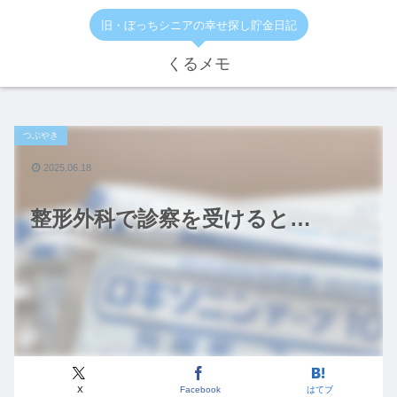
旧・ぼっちシニアの幸せ探し貯金日記
くるメモ
つぶやき
2025.06.18
整形外科で診察を受けると…
X
Facebook
はてブ