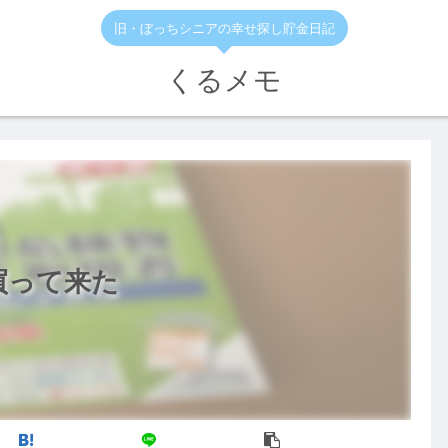
旧・ぼっちシニアの幸せ探し貯金日記
くるメモ
買って来た