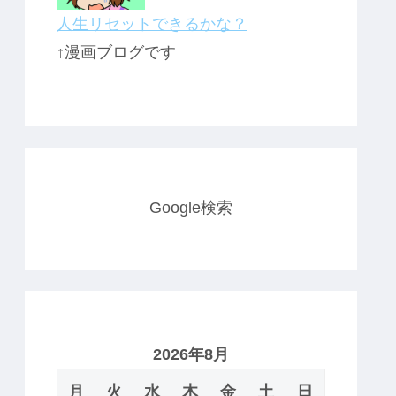
人生リセットできるかな？
↑漫画ブログです
Google検索
2026年8月
月
火
水
木
金
土
日