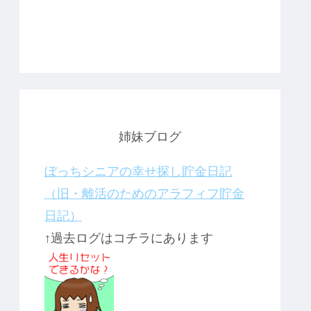
姉妹ブログ
ぼっちシニアの幸せ探し貯金日記
（旧・離活のためのアラフィフ貯金
日記）
↑過去ログはコチラにあります