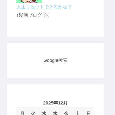
人生リセットできるかな？
↑漫画ブログです
Google検索
2025年12月
月
火
水
木
金
土
日