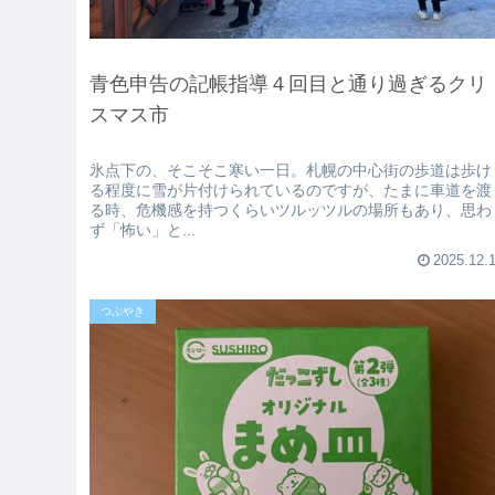
青色申告の記帳指導４回目と通り過ぎるクリ
スマス市
氷点下の、そこそこ寒い一日。札幌の中心街の歩道は歩け
る程度に雪が片付けられているのですが、たまに車道を渡
る時、危機感を持つくらいツルッツルの場所もあり、思わ
ず「怖い」と...
2025.12.
つぶやき