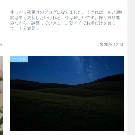
すっかり夜更けのブログになりました。できれば、あと3時
間は早く更新したいけれど、今は難しいです。探り探り進
みながら、調整していきます。朝イチでお米だけを買っ
て、十分満足...
15
2025.12.14
つぶやき