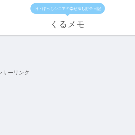
旧・ぼっちシニアの幸せ探し貯金日記
くるメモ
ンサーリンク