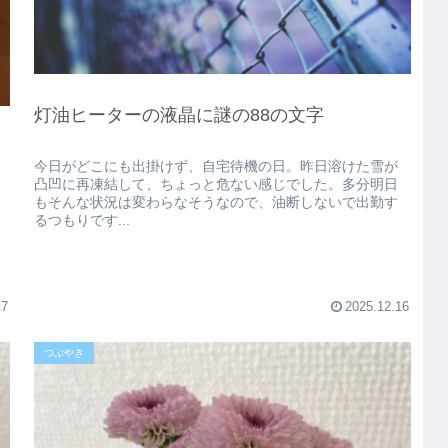
灯油ヒーターの液晶に謎の88の文字
今日がどこにも出掛けず、自宅待機の日。昨日溶けた雪が
凸凹に再凍結して、ちょっと危ない感じでした。多分明日
もそんな状況は変わらなそうなので、油断しないで出勤す
るつもりです...
17
2025.12.16
つぶやき