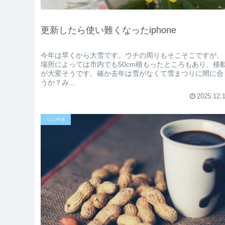
更新したら使い難くなったiphone
今年は早くから大雪です。ウチの周りもそこそこですが、
場所によっては市内でも50cm積もったところもあり、移
が大変そうです。確か去年は雪がなくて雪まつりに間に合
うか？み...
2025.12.
つぶやき