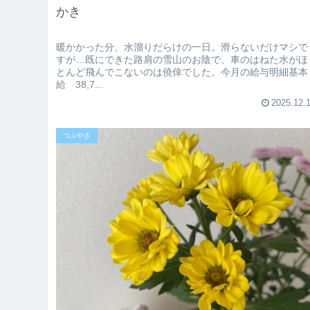
かき
暖かかった分、水溜りだらけの一日。滑らないだけマシで
すが…既にできた路肩の雪山のお陰で、車のはねた水がほ
とんど飛んでこないのは僥倖でした。今月の給与明細基本
給 38,7...
2025.12.
つぶやき