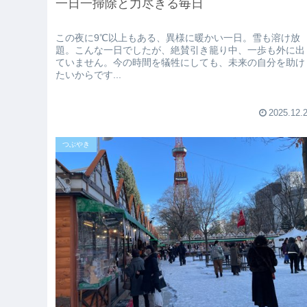
一日一掃除と力尽きる毎日
この夜に9℃以上もある、異様に暖かい一日。雪も溶け放
題。こんな一日でしたが、絶賛引き籠り中、一歩も外に出
ていません。今の時間を犠牲にしても、未来の自分を助け
たいからです...
2025.12.
つぶやき