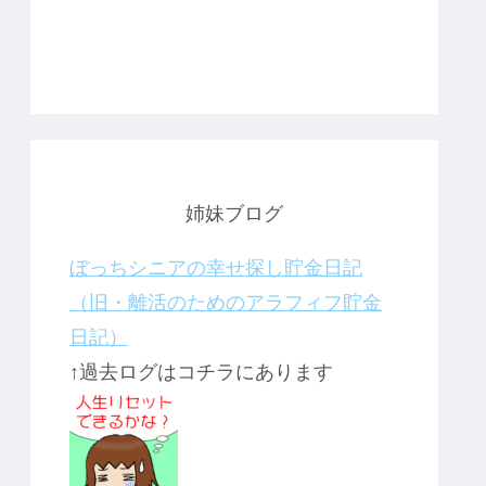
姉妹ブログ
ぼっちシニアの幸せ探し貯金日記
（旧・離活のためのアラフィフ貯金
日記）
↑過去ログはコチラにあります