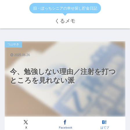
旧・ぼっちシニアの幸せ探し貯金日記
くるメモ
つぶやき
2025.06.26
今、勉強しない理由／注射を打つ
ところを見れない派
X
Facebook
はてブ