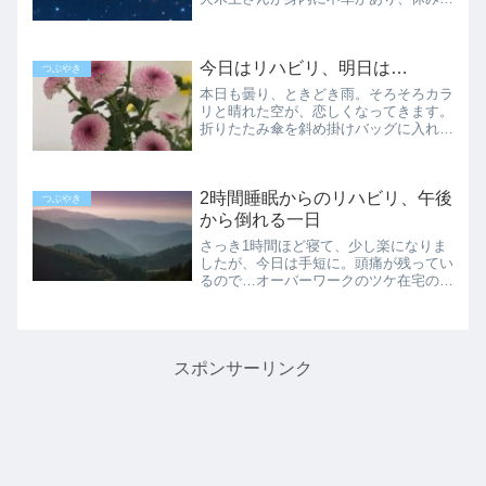
取ったとのこと。今日と土曜日、出勤に
なりました。窓を開けたら猛吹雪。今季
一番の大雪、札幌でも29ｃｍの積雪で
今日はリハビリ、明日は…
す。まず自分の家のマンシ...
つぶやき
本日も曇り、ときどき雨。そろそろカラ
リと晴れた空が、恋しくなってきます。
折りたたみ傘を斜め掛けバッグに入れて
出掛ければ、バス停で待ちぼうけ。土日
ダイヤなのをすっかり忘れていました。
今週はあまり自主トレできなかった肩を
2時間睡眠からのリハビリ、午後
前後に回しながら、回送バ...
つぶやき
から倒れる一日
さっき1時間ほど寝て、少し楽になりま
したが、今日は手短に。頭痛が残ってい
るので…オーバーワークのツケ在宅の仕
事の都合で、昨夜は仮眠を2時間ほど取
っただけでした。しかしそれでも仕事は
仕上がらず、リハビリの時間が来てしま
い、慌ててバスに乗り整形...
スポンサーリンク