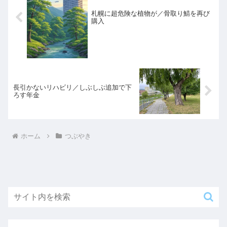
札幌に超危険な植物が／骨取り鯖を再び
購入
長引かないリハビリ／しぶしぶ追加で下
ろす年金
ホーム
つぶやき