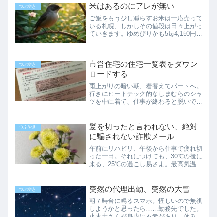
米はあるのにアレが無い
つぶやき
ご飯をもう少し減らすお米は一応売って
いる札幌、しかしその値段は日々上がっ
ていきます。ゆめぴりかも5㎏4,150円
（税別）になってきて、手を出しにくく
なってきました。お米ダイエットはもう
していませんが「ご飯を減らし過ぎると
市営住宅の住宅一覧表をダウン
代謝が下がる」説から...
つぶやき
ロードする
雨上がりの暗い朝、着替えてパートへ。
行きにヒートテック的なしまむらのシャ
ツを中に着て、仕事が終わると脱いで帰
っていたのが、今はもう着たまんま。い
つまでスニーカーで歩いていられるのか
分からないけれど、冬靴になる前に徒歩
髪を切ったと言われない、絶対
つぶやき
で行けるところには行って...
に騙されない詐欺メール
午前にリハビリ、午後から仕事で疲れ切
った一日。それにつけても、30℃の後に
来る、25℃の過ごし易さよ。最高気温が
25℃程度だと、疲労感がワンランク下が
ります。帰宅してゴロゴロしながら、疲
れをしみじみ味わいました。誰にも聞か
突然の代理出勤、突然の大雪
つぶやき
れない「髪切った？...
朝７時台に鳴るスマホ。怪しいので無視
しようかと思ったら……勤務先でした。
火木土さんが身内に不幸があり、休みを