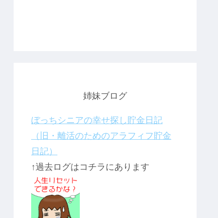
姉妹ブログ
ぼっちシニアの幸せ探し貯金日記
（旧・離活のためのアラフィフ貯金
日記）
↑過去ログはコチラにあります