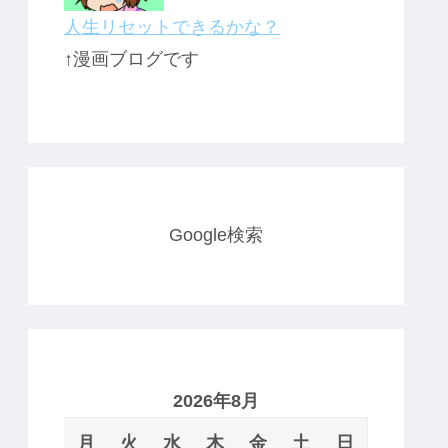
人生リセットできるかな？
↑漫画ブログです
Google検索
2026年8月
月
火
水
木
金
土
日