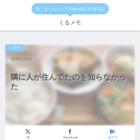
旧・ぼっちシニアの幸せ探し貯金日記
くるメモ
つぶやき
2025.04.02
隣に人が住んでたのを知らなかっ
た
X
Facebook
はてブ