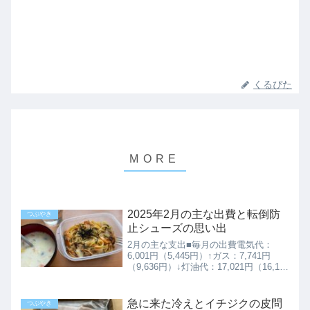
くるぴた
2025年2月の主な出費と転倒防
つぶやき
止シューズの思い出
2月の主な支出■毎月の出費電気代：
6,001円（5,445円）↑ガス：7,741円
（9,636円）↓灯油代：17,021円（16,127
円）↑水道代：0円（4,224円 隔月）↓
電話代：2,505円（2,483円）↑ネット通
信費：2,398...
急に来た冷えとイチジクの皮問
つぶやき