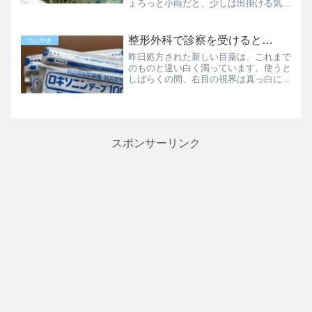
ょろっと小雨だと、少しは出掛ける気に
なります。買物から帰って着替えたら、
直後に宅配の方が来てビックリしまし
た。メール便のはずの荷物が郵便受けに
整形外科で診察を受けると…
つぶやき
入らなかったようで、玄関先...
昨日処方された新しい目薬は、これまで
のものと違い白く濁っています。使うと
しばらくの間、右目の視界は真っ白に。
数分も経てば、霧が晴れるように少しず
つ見えるようになりますが、最初は不安
でした。今回、視野の中央に欠損が見つ
かり、ショックを受けたけ...
スポンサーリンク