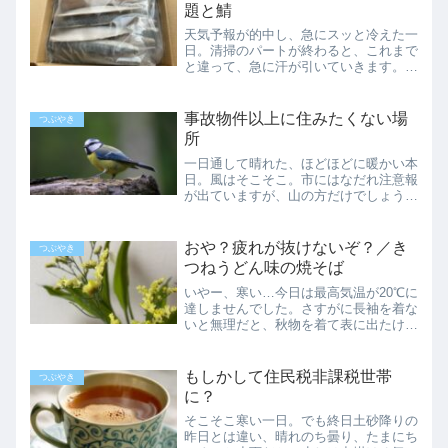
題と鯖
天気予報が的中し、急にスッと冷えた一
日。清掃のパートが終わると、これまで
と違って、急に汗が引いていきます。い
つもは一日おきの仕事が明日もあって、
いつもより気が引き締まる帰り道です。
イチジクの皮は食べられるとは聞くけれ
事故物件以上に住みたくない場
つぶやき
ど昨日から、なんとなく子...
所
一日通して晴れた、ほどほどに暖かい本
日。風はそこそこ。市にはなだれ注意報
が出ていますが、山の方だけでしょう。
セール中の近所のスーパーに行き、パン
パンに詰まったレジ袋を両手に提げて帰
宅。パートの後に買物をして帰ることも
おや？疲れが抜けないぞ？／き
つぶやき
あるけれど、重い物をドッ...
つねうどん味の焼そば
いやー、寒い…今日は最高気温が20℃に
達しませんでした。さすがに長袖を着な
いと無理だと、秋物を着て表に出たけれ
ど…年がら年中、風の強い土地です。薄
手の上着を風が通り抜けて、体温を持っ
て行かれました。乳酸は疲労物質じゃな
もしかして住民税非課税世帯
つぶやき
かったパートとリハビリ...
に？
そこそこ寒い一日。でも終日土砂降りの
昨日とは違い、晴れのち曇り、たまにち