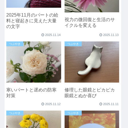
2025年11月のパートの給
視力の微回復と生活のサ
料と寝起きに見えた大量
イクルを変える
の文字
2025.11.14
2025.11.13
つぶやき
つぶやき
寒いパートと遅めの防寒
修理した眼鏡とピカピカ
対策
眼鏡とぬか喜び
2025.11.12
2025.11.11
つぶやき
つぶやき