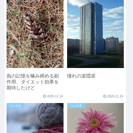
負の記憶を噛み締める副
憧れの楽隠居
作用、ダイエット効果を
期待したけど
2025.11.16
2025.11.15
つぶやき
つぶやき